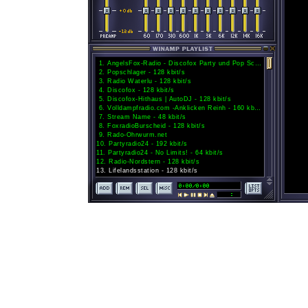
1
.
AngelsFox-Radio - Discofox Party und Pop Schlager - 128 kbit/s
2
.
Popschlager - 128 kbit/s
3
.
Radio Waterlu - 128 kbit/s
4
.
Discofox - 128 kbit/s
5
.
Discofox-Hithaus | AutoDJ - 128 kbit/s
6
.
Volldampfradio.com -Anklicken Reinh - 160 kbit/s
7
.
Stream Name - 48 kbit/s
8
.
FoxradioBurscheid - 128 kbit/s
9
.
Rado-Ohrwurm.net
10
.
Partyradio24 - 192 kbit/s
11
.
Partyradio24 - No Limits! - 64 kbit/s
12
.
Radio-Nordstern - 128 kbit/s
13
.
Lifelandsstation - 128 kbit/s